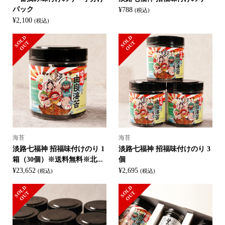
パック
¥
788
(税込)
¥
2,100
(税込)
S
L
D
O
U
S
L
D
O
U
O
T
O
T
海苔
海苔
淡路七福神 招福味付けのり 1
淡路七福神 招福味付けのり 3
箱（30個）※送料無料※北...
個
¥
23,652
¥
2,695
(税込)
(税込)
S
L
D
O
U
S
L
D
O
U
O
T
O
T