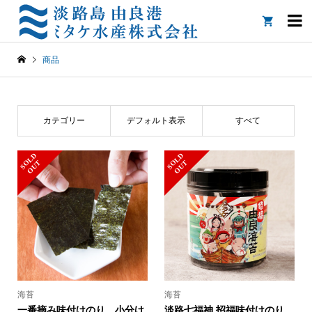

商品
カテゴリー
デフォルト表示
すべて
S
L
D
O
U
S
L
D
O
U
O
T
O
T
海苔
海苔
一番摘み味付けのり 小分け
淡路七福神 招福味付けのり