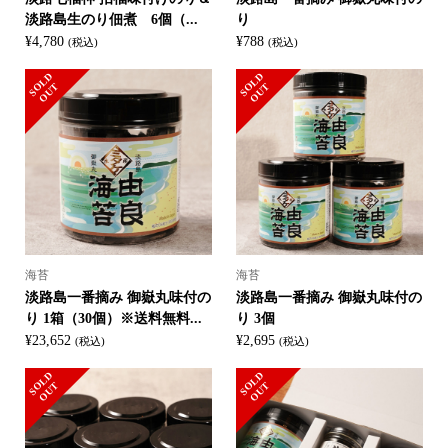
淡路島生のり佃煮 6個（...
り
¥
4,780
¥
788
(税込)
(税込)
S
L
D
O
U
S
L
D
O
U
O
T
O
T
海苔
海苔
淡路島一番摘み 御嶽丸味付の
淡路島一番摘み 御嶽丸味付の
り 1箱（30個）※送料無料...
り 3個
¥
23,652
¥
2,695
(税込)
(税込)
S
L
D
O
U
S
L
D
O
U
O
T
O
T