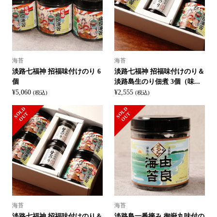
海苔
海苔
淡路七福神 招福味付けのり 6
淡路七福神 招福味付けのり＆
個
淡路島生のり佃煮 3個（味...
¥
5,060
¥
2,555
(税込)
(税込)
S
L
D
O
U
S
L
D
O
U
O
T
O
T
海苔
海苔
淡路七福神 招福味付けのり＆
淡路島一番摘み 御嶽丸味付の