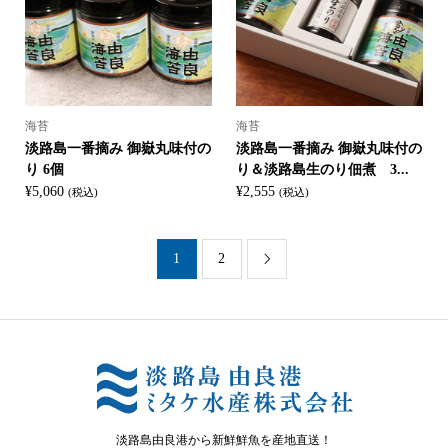
海苔
海苔
淡路島一番摘み 御嶽丸味付の
淡路島一番摘み 御嶽丸味付の
り 6個
り＆淡路島生のり佃煮 3...
¥
5,060
¥
2,555
(税込)
(税込)
1
2

淡路島由良港から新鮮鮮魚を産地直送！