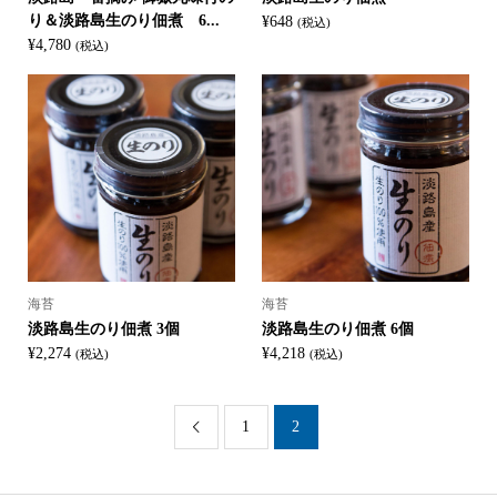
り＆淡路島生のり佃煮 6...
¥
648
(税込)
¥
4,780
(税込)
海苔
海苔
淡路島生のり佃煮 3個
淡路島生のり佃煮 6個
¥
2,274
¥
4,218
(税込)
(税込)
1
2
