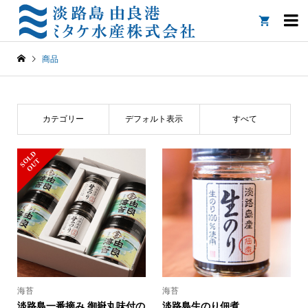

商品
カテゴリー
デフォルト表示
すべて
S
L
D
O
U
O
T
海苔
海苔
淡路島一番摘み 御嶽丸味付の
淡路島生のり佃煮